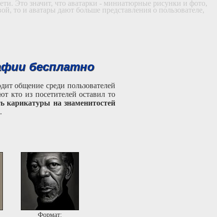
ети. Это значит, что аватарки - миниатюрные рисунки и фото,
й, то и аватары дают больше представления о пользователе,
афии бесплатно
одит общение среди пользователей
т кто из посетителей оставил то
ть карикатуры на знаменитостей
.
Формат: