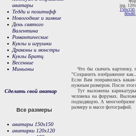
Фор
аватары
jpg, 120
150х150
Тедди и позитифф
80х80
Новогодние и зимние
День святого
Валентина
Романтические
Куклы и игрушки
Драконы и монстры
Куклы Братц
Весенние
Миньоны
Что бы скачать картинку,
"Сохранить изображение как.
Если Вам понравилась какая-
нужным размером. После этого
Сделать свой аватар
Тут выложены карикатуры 
человека на форумах. Выложе
подходящую. А многообразие 
размеру и массе фотографий.
Все размеры
аватары 150х150
аватарки 120х120