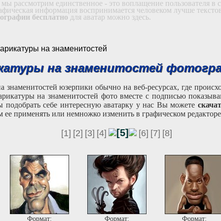
 мы рассмотрим единственное - это воплащение пользователя в с
рафическая информация воспринимается человеком лучше текстово
тографии бесплатно
для аватар можно здесь.
 карикатуры на знаменитостей
икатуры на знаменитостей фотогр
 знаменитостей юзерпики обычно на веб-ресурсах, где происх
арикатуры на знаменитостей фото вместе с подписью показываю
ы подобрать себе интересную аватарку у нас Вы можете
скача
м ее применять или немножко изменить в графическом редакторе
[5]
[1]
[2]
[3]
[4]
[6]
[7]
[8]
Формат:
Формат:
Формат: