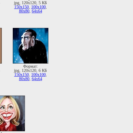
Б
jpg, 120х120, 5 КБ
,
150х150
,
100х100
,
80х80
,
64х64
Формат:
Б
jpg, 120х120, 6 КБ
,
150х150
,
100х100
,
80х80
,
64х64