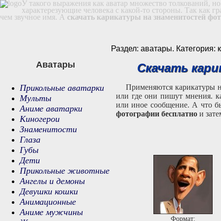
У такого выражения как аватар множество толкований, но
характерезующие человека с какой-то стороны. Так как г
чем звучное имя. А
скачать карикатуры на знаменитостей фо
Раздел: аватары. Категория:
Аватары
Скачать кар
Прикольные аватарки
Применяются карикатуры на
или где они пишут мнения. к
Мульты
или иное сообщение. А что б
Аниме аватарки
фотографии бесплатно
и зате
Киногерои
Знаменитости
Глаза
Губы
Дети
Прикольные животные
Ангелы и демоны
Девушки кошки
Анимационные
Аниме мужчины
Формат: