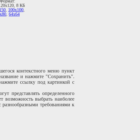
Формат:
120х120, 8 КБ
150
,
100х100
,
х80
,
64х64
шегося контекстного меню пункт
 название и нажмите "Сохранить".
 нажмите ссылку под картинкой с
гут представлять определенного
ет возможность выбрать наиболее
с разнообразными требованиями к