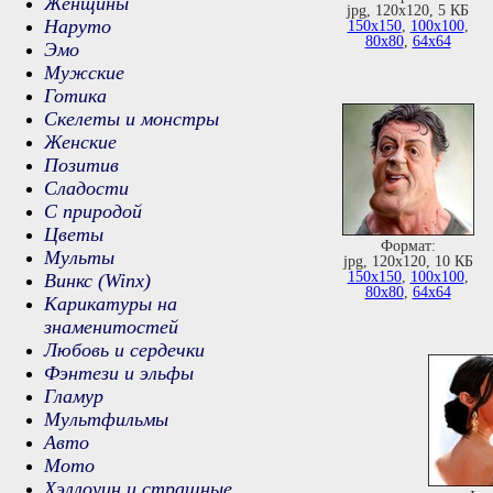
Женщины
jpg, 120х120, 5 КБ
Наруто
150х150
,
100х100
,
80х80
,
64х64
Эмо
Мужские
Готика
Скелеты и монстры
Женские
Позитив
Сладости
С природой
Цветы
Формат:
Мульты
jpg, 120х120, 10 КБ
150х150
,
100х100
,
Винкс (Winx)
80х80
,
64х64
Карикатуры на
знаменитостей
Любовь и сердечки
Фэнтези и эльфы
Гламур
Мультфильмы
Авто
Мото
Хэллоуин и страшные