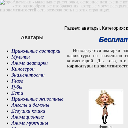
Аватарки - маленькие рисуночки, основное назначение к
- это разнообразные изображения, которые могут раскрыт
на знаменитостей
есть возможность на этих страницах.
Раздел: аватары. Категория:
Аватары
Бесплат
Прикольные аватарки
Используются аватарки ча
карикатуры на знаменитост
Мульты
комментарий. Для того, чт
Аниме аватарки
карикатуры на знаменитосте
Киногерои
Знаменитости
Глаза
Губы
Дети
Прикольные животные
Ангелы и демоны
Девушки кошки
Анимационные
Аниме мужчины
Формат: