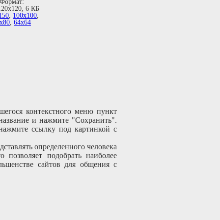
Формат:
120х120, 6 КБ
150
,
100х100
,
х80
,
64х64
шегося контекстного меню пункт
 название и нажмите "Сохранить".
 нажмите ссылку под картинкой с
дставлять определенного человека
о позволяет подобрать наиболее
льшенстве сайтов для общения с