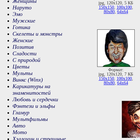
Женщины
jpg, 120х120, 5 КБ
Наруто
150х150
,
100х100
,
80х80
,
64х64
Эмо
Мужские
Готика
Скелеты и монстры
Женские
Позитив
Сладости
С природой
Цветы
Формат:
Мульты
jpg, 120х120, 7 КБ
150х150
,
100х100
,
Винкс (Winx)
80х80
,
64х64
Карикатуры на
знаменитостей
Любовь и сердечки
Фэнтези и эльфы
Гламур
Мультфильмы
Авто
Мото
Хэллоуин и страшные