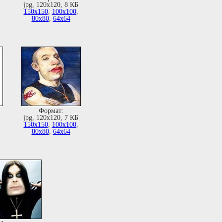
Б
jpg, 120х120, 8 КБ
,
150х150
,
100х100
,
80х80
,
64х64
Формат:
Б
jpg, 120х120, 7 КБ
,
150х150
,
100х100
,
80х80
,
64х64