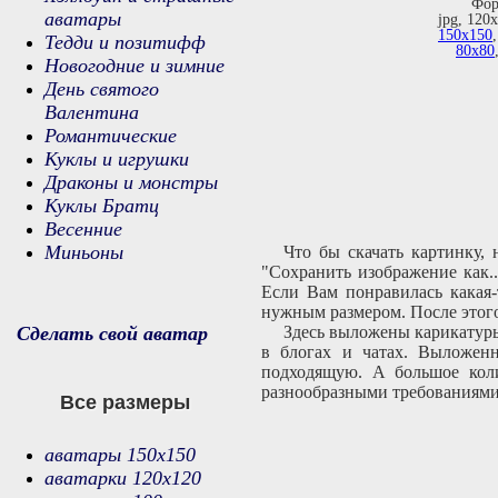
Фор
аватары
jpg, 120
150х150
Тедди и позитифф
80х80
Новогодние и зимние
День святого
Валентина
Романтические
Куклы и игрушки
Драконы и монстры
Куклы Братц
Весенние
Миньоны
Что бы скачать картинку,
"Сохранить изображение как.
Если Вам понравилась какая-
нужным размером. После этого
Сделать свой аватар
Здесь выложены карикатуры
в блогах и чатах. Выложенн
подходящую. А большое коли
разнообразными требованиями 
Все размеры
аватары 150х150
аватарки 120х120