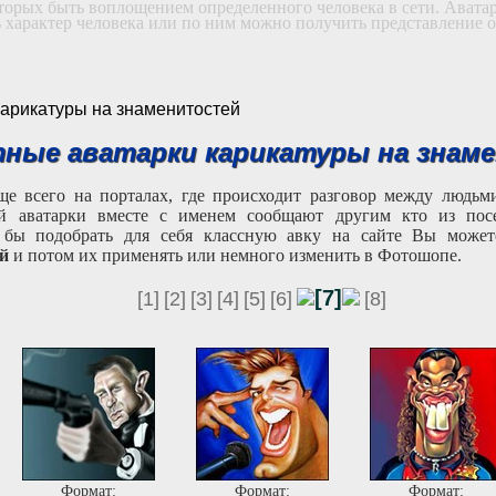
оторых быть воплощением определенного человека в сети. Авата
ь характер человека или по ним можно получить представление о
 карикатуры на знаменитостей
ные аватарки карикатуры на знам
ще всего на порталах, где происходит разговор между людь
ей аватарки вместе с именем сообщают другим кто из пос
о бы подобрать для себя классную авку на сайте Вы може
й
и потом их применять или немного изменить в Фотошопе.
[7]
[1]
[2]
[3]
[4]
[5]
[6]
[8]
Формат:
Формат:
Формат: