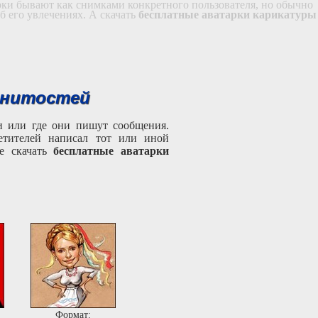
рки бывают как снимками конкретного пользователя, но обычно
б его увлечениях. А скачать
бесплатные аватарки карикатуры
енитостей
ми или где они пишут сообщения.
етителей написал тот или иной
те скачать
бесплатные аватарки
Формат: