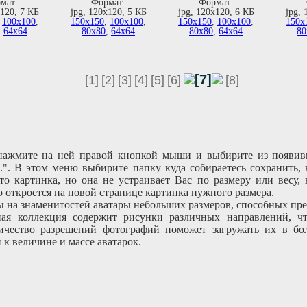
мат:
Формат:
Формат:
х120, 7 КБ
jpg, 120х120, 5 КБ
jpg, 120х120, 6 КБ
jpg, 
,
100х100
,
150х150
,
100х100
,
150х150
,
100х100
,
150х
,
64х64
80х80
,
64х64
80х80
,
64х64
80
[7]
[1]
[2]
[3]
[4]
[5]
[6]
[8]
 нажмите на ней правой кнопкой мыши и выбирите из появив
..". В этом меню выбирите папку куда собираетесь сохранить,
то картинка, но она не устраивает Вас по размеру или весу,
 откроется на новой странице картинка нужного размера.
 на знаменитостей аватары небольших размеров, способных пре
ая коллекция содержит рисунки различных направлений, чт
чество разрешений фотографий поможет загружать их в бо
к величине и массе аватарок.