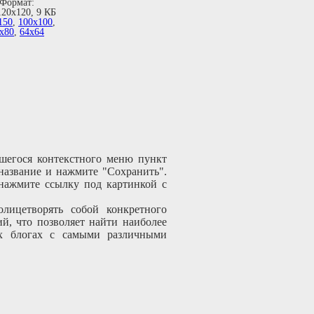
Формат:
120х120, 9 КБ
150
,
100х100
,
х80
,
64х64
шегося контекстного меню пункт
 название и нажмите "Сохранить".
 нажмите ссылку под картинкой с
лицетворять собой конкретного
й, что позволяет найти наиболее
ех блогах с самыми различными