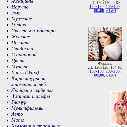
Женщины
gif, 120х120, 9 КБ
Наруто
150х150
,
100х100
,
80х80
,
64х64
Эмо
Мужские
Готика
Скелеты и монстры
Женские
Позитив
Сладости
С природой
Цветы
Формат:
Мульты
gif, 120х120, 164 КБ
150х150
,
100х100
,
Винкс (Winx)
80х80
,
64х64
Карикатуры на
знаменитостей
Любовь и сердечки
Фэнтези и эльфы
Гламур
Мультфильмы
Авто
Мото
Хэллоуин и страшные