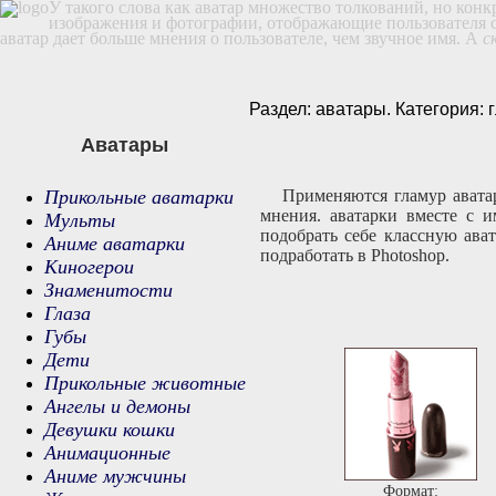
У такого слова как аватар множество толкований, но кон
изображения и фотографии, отображающие пользователя с 
аватар дает больше мнения о пользователе, чем звучное имя. А
с
Раздел: аватары. Категория: 
Аватары
Прикольные аватарки
Применяются гламур авата
мнения. аватарки вместе с 
Мульты
подобрать себе классную ава
Аниме аватарки
подработать в Photoshop.
Киногерои
Знаменитости
Глаза
Губы
Дети
Прикольные животные
Ангелы и демоны
Девушки кошки
Анимационные
Аниме мужчины
Формат: