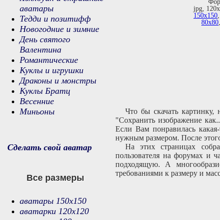
Фор
аватары
jpg, 120
150х150
Тедди и позитифф
80х80
Новогодние и зимние
День святого
Валентина
Романтические
Куклы и игрушки
Драконы и монстры
Куклы Братц
Весенние
Миньоны
Что бы скачать картинку,
"Сохранить изображение как.
Если Вам понравилась какая-
нужным размером. После этого
Сделать свой аватар
На этих страницах собра
пользователя на форумах и ч
подходящую. А многообрази
требованиями к размеру и масс
Все размеры
аватары 150х150
аватарки 120х120