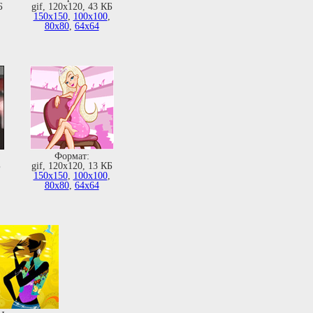
Б
gif, 120х120, 43 КБ
,
150х150
,
100х100
,
80х80
,
64х64
Формат:
Б
gif, 120х120, 13 КБ
,
150х150
,
100х100
,
80х80
,
64х64