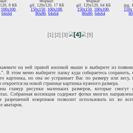
мат:
Формат:
Формат:
х120, 8 КБ
gif, 120х120, 17 КБ
gif, 120х120, 64 КБ
jpg, 
,
100х100
,
150х150
,
100х100
,
150х150
,
100х100
,
150х
,
64х64
80х80
,
64х64
80х80
,
64х64
80
[4]
[1]
[2]
[3]
[5]
 нажмите на ней правой кнопкой мыши и выбирите из появив
..". В этом меню выбирите папку куда собираетесь сохранить,
то картинка, но она не устраивает Вас по размеру или весу,
 откроется на новой странице картинка нужного размера.
ны гламур рисунки маленьких размеров, которые смогут о
атах. Собранная коллекция содержит фотки многих направлени
е разрешений юзерпиков позволит использовать их во вс
е аватарок.