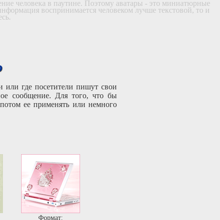
щение человека в паутине. Поэтому аватары - это миниатюрные
 информация воспринимается человеком лучше текстовой, то и
есь.
о
и или где посетители пишут свои
ое сообщение. Для того, что бы
потом ее применять или немного
Формат: