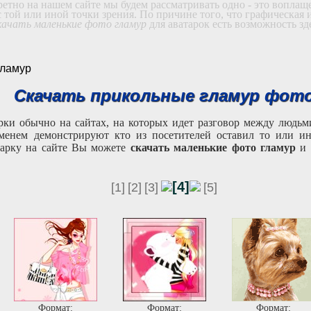
кретно на нашем сайте мы будем рассматривать одно - это вопла
той или иной точки зрения. По причине того, что графическая
качать маленькие фото гламур
для аватарок есть возможность зд
гламур
Скачать прикольные гламур фот
рки обычно на сайтах, на которых идет разговор между людьм
именем демонстрируют кто из посетителей оставил то или ин
тарку на сайте Вы можете
скачать маленькие фото гламур
и 
[4]
[1]
[2]
[3]
[5]
Формат:
Формат:
Формат: