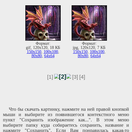
Формат:
Формат:
gif, 120х120, 18 КБ
jpg, 120х120, 7 КБ
150х150
,
100х100
,
150х150
,
100х100
,
80х80
,
64х64
80х80
,
64х64
[2]
[1]
[3]
[4]
Что бы скачать картинку, нажмите на ней правой кнопкой
мыши и выбирите из появившегося контекстного меню
пункт "Сохранить изображение как...". В этом меню
выбирите папку куда собираетесь сохранить, название и
нажмите "Сохранить". Если Вам понравилась какая-то