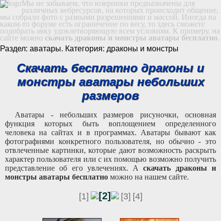
Мы не забываем, что юзерпики предназначены для
различных вебресурсов, на которых происходит общение,
мы собрали фото с разными разрешениями и массой. Иногда на
каком-то форуме есть ограничение по весу, то здесь сможете
подобрать авку удовлетворяющую всем условиям. К примеру, на
сайте можно
скачать драконы и монстры аватары бесплатно
.
Раздел: аватары. Категория: драконы и монстры
Скачать бесплатно драконы и
монстры аватары небольших
размеров
Аватары - небольших размеров рисуночки, основная
функция которых быть воплощением определенного
человека на сайтах и в программах. Аватары бывают как
фотографиями конкретного пользователя, но обычно - это
отвлеченные картинки, которые дают возможность раскрыть
характер пользователя или с их помощью возможно получить
представление об его увлечениях. А
скачать драконы и
монстры аватары бесплатно
можно на нашем сайте.
[2]
[1]
[3]
[4]