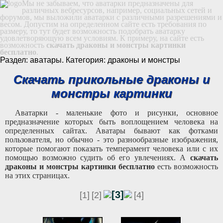
Мы не забываем, что аватарки предназначены для
различных вебресурсов, например, социальных сетей и
форумов, мы выложили аватарки с различными разрешениями и
весом. Допустим на определенном сайте есть требования по
размеру, то тут будет возможность подобрать аватарку
удовлетворяющую всем условиям. К примеру, на сайте есть
возможность
скачать драконы и монстры картинки
бесплатно
.
Раздел: аватары. Категория: драконы и монстры
Скачать прикольные драконы и
монстры картинки
Аватарки - маленькие фото и рисунки, основное
предназначение которых быть воплощением человека на
определенных сайтах. Аватары бывают как фотками
пользователя, но обычно - это разнообразные изображения,
которые помогают показать темперамент человека или с их
помощью возможно судить об его увлечениях. А
скачать
драконы и монстры картинки бесплатно
есть возможность
на этих страницах.
[3]
[1]
[2]
[4]