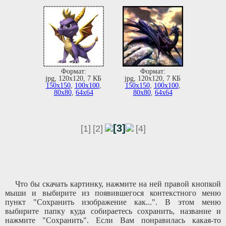
Формат:
Формат:
jpg, 120х120, 7 КБ
jpg, 120х120, 7 КБ
150х150
,
100х100
,
150х150
,
100х100
,
80х80
,
64х64
80х80
,
64х64
[3]
[1]
[2]
[4]
Что бы скачать картинку, нажмите на ней правой кнопкой
мыши и выбирите из появившегося контекстного меню
пункт "Сохранить изображение как...". В этом меню
выбирите папку куда собираетесь сохранить, название и
нажмите "Сохранить". Если Вам понравилась какая-то