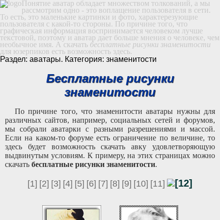
Понятие аватар обладает множеством толкований, а мы
рассмотрим одно - это воплащение пользователя в сети.
То есть, это маленькие картинки и фото, характерезующие
пользователя с какой-то стороны. По причине того, что
графическая информация воспринимается человеком лучше
текстовой, поэтому и аватар дает больше мнения о человеке, чем
необычное имя. А скачать
бесплатные рисунки знаменитости
для юзерпиков есть возможность здесь.
Раздел: аватары. Категория: знаменитости
Бесплатные рисунки
знаменитости
По причине того, что знаменитости аватары нужны для
различных сайтов, например, социальных сетей и форумов,
мы собрали аватарки с разными разрешениями и массой.
Если на каком-то форуме есть ограничение по величине, то
здесь будет возможность скачать авку удовлетворяющую
выдвинутым условиям. К примеру, на этих страницах можно
скачать
бесплатные рисунки знаменитости
.
[12]
[1]
[2]
[3]
[4]
[5]
[6]
[7]
[8]
[9]
[10]
[11]