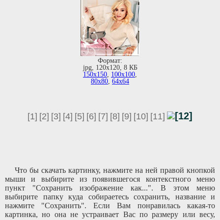
Формат:
jpg, 120х120, 8 КБ
150х150
,
100х100
,
80х80
,
64х64
[12]
[1]
[2]
[3]
[4]
[5]
[6]
[7]
[8]
[9]
[10]
[11]
Что бы скачать картинку, нажмите на ней правой кнопкой
мыши и выбирите из появившегося контекстного меню
пункт "Сохранить изображение как...". В этом меню
выбирите папку куда собираетесь сохранить, название и
нажмите "Сохранить". Если Вам понравилась какая-то
картинка, но она не устраивает Вас по размеру или весу,