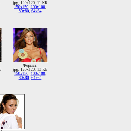
Б
jpg, 120х120, 11 КБ
,
150х150
,
100х100
,
80х80
,
64х64
Формат:
Б
jpg, 120х120, 13 КБ
,
150х150
,
100х100
,
80х80
,
64х64