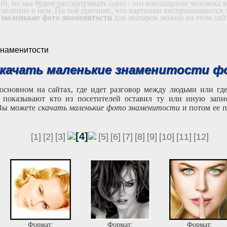
ий, но мы будем рассматривать одно - это воплащение человека 
ставление о нем. По той причине, что картинки воспринимаются 
 маленькие фото знаменитости
для аватарок можно на этом сай
 знаменитости
качать маленькие знаменитости ф
сновном на сайтах, где идет разговор между людьми или гд
 показывают кто из посетителей оставил ту или иную запис
 Вы можете
скачать маленькие фото знаменитости
и потом ее п
[4]
[1]
[2]
[3]
[5]
[6]
[7]
[8]
[9]
[10]
[11]
[12]
Формат:
Формат:
Формат: