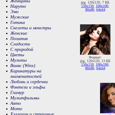
Женщины
jpg, 120х120, 7 КБ
Наруто
150х150
,
100х100
,
80х80
,
64х64
Эмо
Мужские
Готика
Скелеты и монстры
Женские
Позитив
Сладости
С природой
Цветы
Формат:
Мульты
jpg, 120х120, 13 КБ
150х150
,
100х100
,
Винкс (Winx)
80х80
,
64х64
Карикатуры на
знаменитостей
Любовь и сердечки
Фэнтези и эльфы
Гламур
Мультфильмы
Авто
Мото
Хэллоуин и страшные