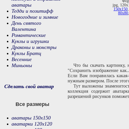
Фор
аватары
jpg, 120х
150х150
Тедди и позитифф
80х80
Новогодние и зимние
День святого
Валентина
Романтические
Куклы и игрушки
Драконы и монстры
Куклы Братц
Весенние
Миньоны
Что бы скачать картинку,
"Сохранить изображение как.
Если Вам понравилась какая-
нужным размером. После этого
Сделать свой аватар
Тут выложены знаменитости
коллекция содержит аватарк
разрешений рисунков поможет 
Все размеры
аватары 150х150
аватарки 120х120