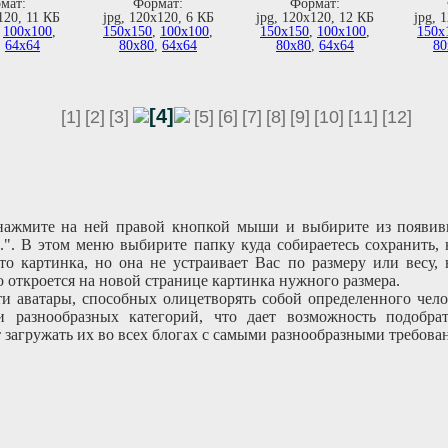
мат:
Формат:
Формат:
120, 11 КБ
jpg, 120х120, 6 КБ
jpg, 120х120, 12 КБ
jpg, 
,
100х100
,
150х150
,
100х100
,
150х150
,
100х100
,
150х
,
64х64
80х80
,
64х64
80х80
,
64х64
80
[4]
[1]
[2]
[3]
[5]
[6]
[7]
[8]
[9]
[10]
[11]
[12]
 нажмите на ней правой кнопкой мыши и выбирите из появив
..". В этом меню выбирите папку куда собираетесь сохранить,
то картинка, но она не устраивает Вас по размеру или весу,
 откроется на новой странице картинка нужного размера.
 аватары, способных олицетворять собой определенного челов
и разнообразных категорий, что дает возможность подобр
загружать их во всех блогах с самыми разнообразными требован