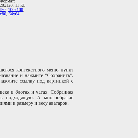
Формат:
120х120, 11 КБ
150
,
100х100
,
х80
,
64х64
шегося контекстного меню пункт
 название и нажмите "Сохранить".
 нажмите ссылку под картинкой с
ека в блогах и чатах. Собранная
ать подходящую. А многообразие
иями к размеру и весу аватарок.