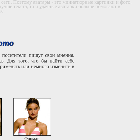
в сети. Поэтому аватары - это миниатюрные картинки и фото,
лучше текста, то и удачные аватарки больше помогают в
те.
ото
е посетители пишут свои мнения.
ь. Для того, что бы найти себе
рименять или немного изменить в
Формат: