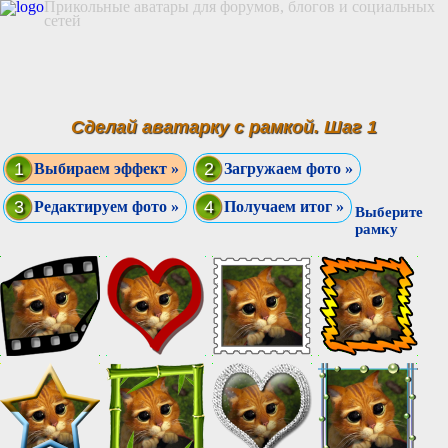
Прикольные аватары для форумов, блогов и социальных
сетей
Сделай аватарку с рамкой. Шаг 1
1
2
Выбираем эффект »
Загружаем фото »
3
4
Редактируем фото »
Получаем итог »
Выберите
рамку