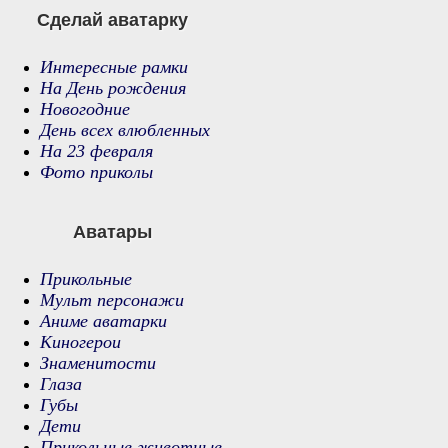
Сделай аватарку
Интересные рамки
На День рождения
Новогодние
День всех влюбленных
На 23 февраля
Фото приколы
Аватары
Прикольные
Мульт персонажи
Аниме аватарки
Киногерои
Знаменитости
Глаза
Губы
Дети
Прикольные животные