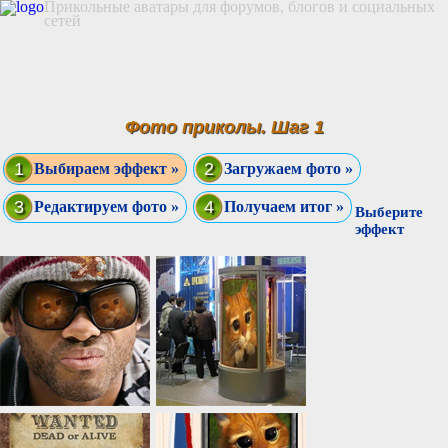
Прикольные аватары для форумов, блогов и социальных
сетей
Фото приколы. Шаг 1
1
2
Выбираем эффект »
Загружаем фото »
3
4
Редактируем фото »
Получаем итог »
Выберите
эффект