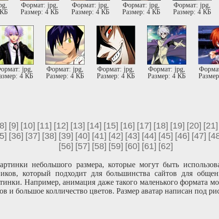
pg,
Формат: jpg,
Формат: jpg,
Формат: jpg,
Формат: jpg,
 КБ
Размер: 4 КБ
Размер: 4 КБ
Размер: 4 КБ
Размер: 4 КБ
ормат: jpg,
Формат: jpg,
Формат: jpg,
Формат: jpg,
Формат
азмер: 4 КБ
Размер: 4 КБ
Размер: 4 КБ
Размер: 4 КБ
Размер
[8]
[9]
[10]
[11]
[12]
[13]
[14]
[15]
[16]
[17]
[18]
[19]
[20]
[21]
5]
[36]
[37]
[38]
[39]
[40]
[41]
[42]
[43]
[44]
[45]
[46]
[47]
[48
[56]
[57]
[58]
[59]
[60]
[61]
[62]
картинки небольшого размера, которые могут быть использо
иков, который подходит для большинства сайтов для общен
тинки. Например, анимация даже такого маленького формата мог
ов и большое колличество цветов. Размер аватар написан под ри