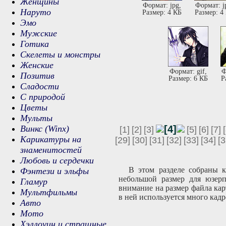
Женщины
Формат: jpg,
Формат: j
Наруто
Размер: 4 КБ
Размер: 4
Эмо
Мужские
Готика
Скелеты и монстры
Женские
Формат: gif,
Ф
Позитив
Размер: 6 КБ
Р
Сладости
С природой
Цветы
Мульты
Винкс (Winx)
[4]
[1]
[2]
[3]
[5]
[6]
[7]
Карикатуры на
[29]
[30]
[31]
[32]
[33]
[34]
[3
знаменитостей
Любовь и сердечки
В этом разделе собраны 
Фэнтези и эльфы
небольшой размер для юзерп
Гламур
внимание на размер файла кар
Мультфильмы
в ней используется много кадр
Авто
Мото
Хэллоуин и страшные