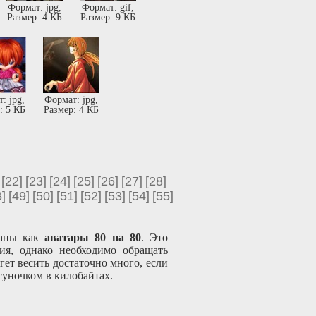
Формат: jpg,
Формат: gif,
Размер: 4 КБ
Размер: 9 КБ
: jpg,
Формат: jpg,
: 5 КБ
Размер: 4 КБ
[22]
[23]
[24]
[25]
[26]
[27]
[28]
]
[49]
[50]
[51]
[52]
[53]
[54]
[55]
ваны как
аватары 80 на 80
. Это
ия, однако необходимо обращать
ет весить достаточно много, если
суночком в килобайтах.