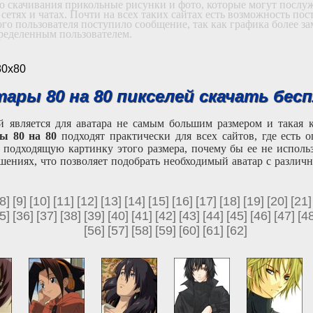
го скачивания прикольные рисунки и фото, которые могут послу
етях и чатах. Почти на всех таких сайтах есть возможность пост
о пользователя поступило сообщение, так как графика более зам
пределенным пользователем.
80х80
тары 80 на 80 пикселей скачать бес
й является для аватара не самым большим размером и такая 
ы 80 на 80
подходят практически для всех сайтов, где есть 
подходящую картинку этого размера, почему бы ее не использо
шениях, что позволяет подобрать необходимый аватар с различ
[8]
[9]
[10]
[11]
[12]
[13]
[14]
[15]
[16]
[17]
[18]
[19]
[20]
[21]
5]
[36]
[37]
[38]
[39]
[40]
[41]
[42]
[43]
[44]
[45]
[46]
[47]
[48
[56]
[57]
[58]
[59]
[60]
[61]
[62]