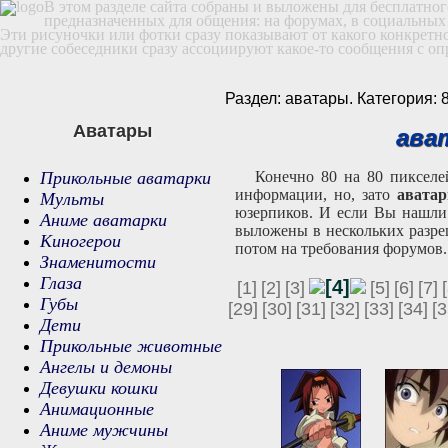
В этом разделе сайта собраны и выложены для бесплатно
предназначенных для общения: на форумах, в социальных с
Эти рисуночки или фотки сразу показывают от какого конкретног
другие собеседники сразу ассоциируют какое-то сообщения с о
Раздел: аватары. Категория: 
Аватары
ава
Прикольные аватарки
Конечно 80 на 80 пикселе
информации, но, зато
аватар
Мульты
юзерпиков. И если Вы нашли 
Аниме аватарки
выложены в нескольких разре
Киногерои
потом на требования форумов.
Знаменитости
Глаза
[4]
[1]
[2]
[3]
[5]
[6]
[7]
Губы
[29]
[30]
[31]
[32]
[33]
[34]
[3
Дети
Прикольные животные
Ангелы и демоны
Девушки кошки
Анимационные
Аниме мужчины