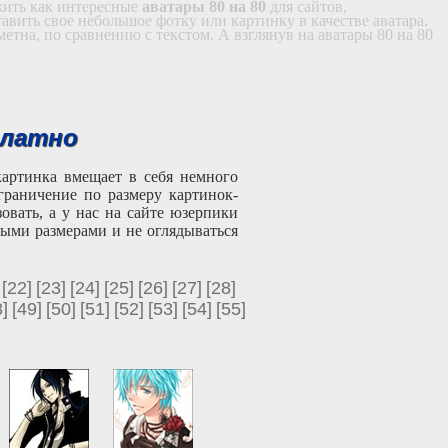
жить как интересные
аватары 80 на 80
для сайтов,
авить свое небольшое фотку или картинку в качестве аватара.
етна, по сравнению с текстом. А взглянув на аватары 80 на 80
платно
картинка вмещает в себя немного
ограничение по размеру картинок-
вать, а у нас на сайте юзерпики
ными размерами и не оглядываться
[22]
[23]
[24]
[25]
[26]
[27]
[28]
]
[49]
[50]
[51]
[52]
[53]
[54]
[55]