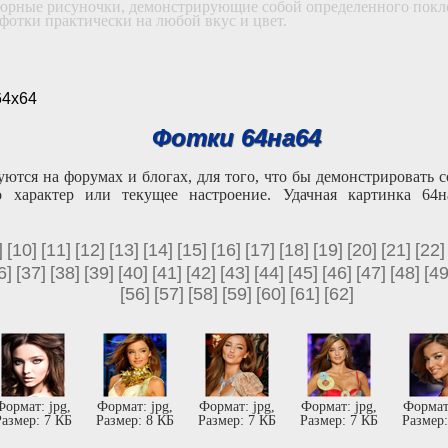
тюрные рисуночки, демонстрирующие собой определенного покл
 фотки практически на любой вкус и цвет.
64х64
Фотки 64на64
ются на форумах и блогах, для того, что бы демонстрировать с
 характер или текущее настроение. Удачная картинка 64н
]
[10]
[11]
[12]
[13]
[14]
[15]
[16]
[17]
[18]
[19]
[20]
[21]
[22]
6]
[37]
[38]
[39]
[40]
[41]
[42]
[43]
[44]
[45]
[46]
[47]
[48]
[49
[56]
[57]
[58]
[59]
[60]
[61]
[62]
Формат: jpg,
Формат: jpg,
Формат: jpg,
Формат: jpg,
Формат:
азмер: 7 КБ
Размер: 8 КБ
Размер: 7 КБ
Размер: 7 КБ
Размер: