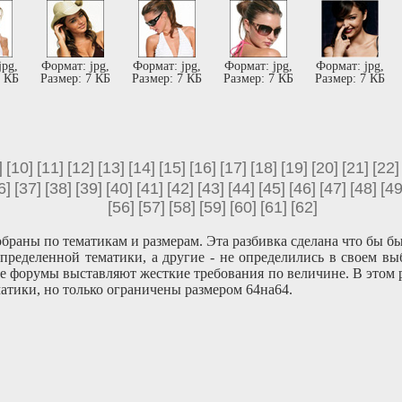
jpg,
Формат: jpg,
Формат: jpg,
Формат: jpg,
Формат: jpg,
7 КБ
Размер: 7 КБ
Размер: 7 КБ
Размер: 7 КБ
Размер: 7 КБ
]
[10]
[11]
[12]
[13]
[14]
[15]
[16]
[17]
[18]
[19]
[20]
[21]
[22]
6]
[37]
[38]
[39]
[40]
[41]
[42]
[43]
[44]
[45]
[46]
[47]
[48]
[49
[56]
[57]
[58]
[59]
[60]
[61]
[62]
обраны по тематикам и размерам. Эта разбивка сделана что бы б
пределенной тематики, а другие - не определились в своем вы
ые форумы выставляют жесткие требования по величине. В этом
атики, но только ограничены размером 64на64.