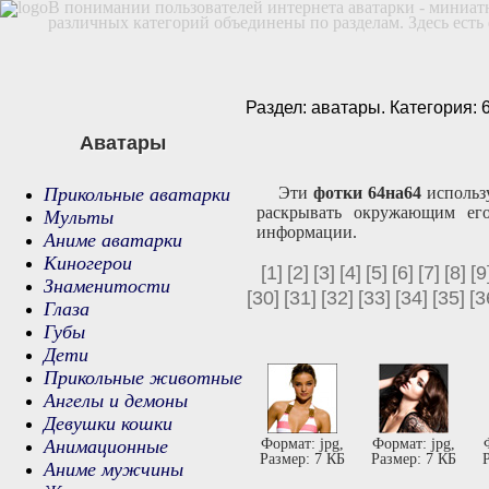
В понимании пользователей интернета аватарки - миниа
различных категорий объединены по разделам. Здесь есть
Раздел: аватары. Категория: 
Аватары
Прикольные аватарки
Эти
фотки 64на64
использу
раскрывать окружающим его
Мульты
информации.
Аниме аватарки
Киногерои
[1]
[2]
[3]
[4]
[5]
[6]
[7]
[8]
[9
Знаменитости
[30]
[31]
[32]
[33]
[34]
[35]
[3
Глаза
Губы
Дети
Прикольные животные
Ангелы и демоны
Девушки кошки
Анимационные
Формат: jpg,
Формат: jpg,
Размер: 7 КБ
Размер: 7 КБ
Р
Аниме мужчины