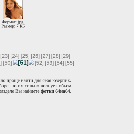
Формат: jpg,
Размер: 7 КБ
[23]
[24]
[25]
[26]
[27]
[28]
[29]
[51]
]
[50]
[52]
[53]
[54]
[55]
ыло проще найти для себя юзерпик.
боре, но их сильно волнует объем
 разделе Вы найдете
фотки 64на64
,