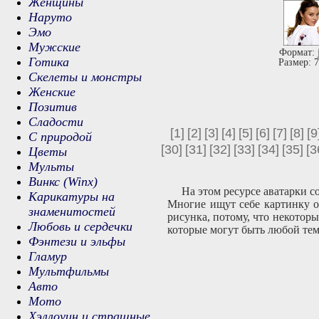
Женщины
Наруто
Эмо
Мужские
Формат: 
Готика
Размер: 
Скелеты и монстры
Женские
Позитив
Сладости
[1]
[2]
[3]
[4]
[5]
[6]
[7]
[8]
[9
С природой
[30]
[31]
[32]
[33]
[34]
[35]
[3
Цветы
Мульты
Винкс (Winx)
На этом ресурсе аватарки с
Карикатуры на
Многие ищут себе картинку о
знаменитостей
рисунка, потому, что некотор
Любовь и сердечки
которые могут быть любой тем
Фэнтези и эльфы
Гламур
Мультфильмы
Авто
Мото
Хэллоуин и страшные