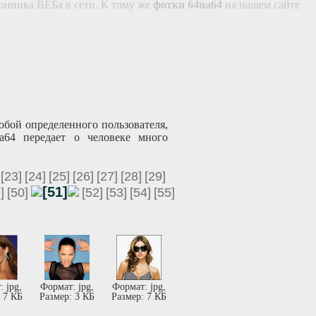
онника ВЕБа в сети. К тому же
фотки 64на64
на нашем сайте
обой определенного пользователя,
а64 передает о человеке много
[23]
[24]
[25]
[26]
[27]
[28]
[29]
[51]
]
[50]
[52]
[53]
[54]
[55]
 jpg,
Формат: jpg,
Формат: jpg,
 7 КБ
Размер: 3 КБ
Размер: 7 КБ