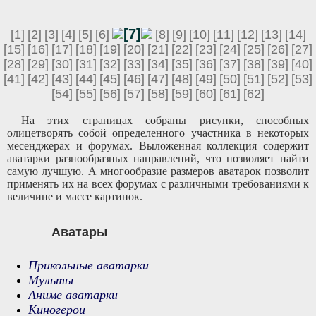
[7]
[1]
[2]
[3]
[4]
[5]
[6]
[8]
[9]
[10]
[11]
[12]
[13]
[14]
[15]
[16]
[17]
[18]
[19]
[20]
[21]
[22]
[23]
[24]
[25]
[26]
[27]
[28]
[29]
[30]
[31]
[32]
[33]
[34]
[35]
[36]
[37]
[38]
[39]
[40]
[41]
[42]
[43]
[44]
[45]
[46]
[47]
[48]
[49]
[50]
[51]
[52]
[53]
[54]
[55]
[56]
[57]
[58]
[59]
[60]
[61]
[62]
На этих страницах собраны рисунки, способных
олицетворять собой определенного участника в некоторых
месенджерах и форумах. Выложенная коллекция содержит
аватарки разнообразных направлений, что позволяет найти
самую лучшую. А многообразие размеров аватарок позволит
применять их на всех форумах с различными требованиями к
величине и массе картинок.
Аватары
Прикольные аватарки
Мульты
Аниме аватарки
Киногерои