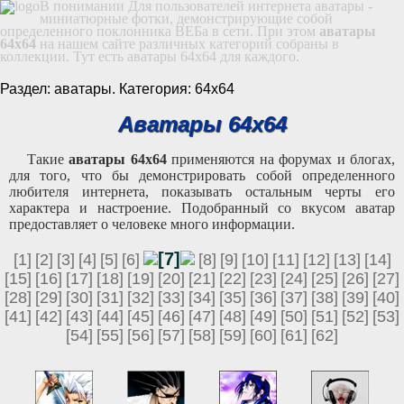
В понимании Для пользователей интернета аватары -
миниатюрные фотки, демонстрирующие собой
определенного поклонника ВЕБа в сети. При этом
аватары
64х64
на нашем сайте различных категорий собраны в
коллекции. Тут есть аватары 64х64 для каждого.
Раздел: аватары. Категория: 64х64
Аватары 64х64
Такие
аватары 64х64
применяются на форумах и блогах,
для того, что бы демонстрировать собой определенного
любителя интернета, показывать остальным черты его
характера и настроение. Подобранный со вкусом аватар
предоставляет о человеке много информации.
[7]
[1]
[2]
[3]
[4]
[5]
[6]
[8]
[9]
[10]
[11]
[12]
[13]
[14]
[15]
[16]
[17]
[18]
[19]
[20]
[21]
[22]
[23]
[24]
[25]
[26]
[27]
[28]
[29]
[30]
[31]
[32]
[33]
[34]
[35]
[36]
[37]
[38]
[39]
[40]
[41]
[42]
[43]
[44]
[45]
[46]
[47]
[48]
[49]
[50]
[51]
[52]
[53]
[54]
[55]
[56]
[57]
[58]
[59]
[60]
[61]
[62]