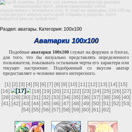
В понятии Для тех, кто увлечен интернетом аватары -
миниатюрные фото, демонстрирующие собой
определенного человека в сети. К тому же
аватарки 100x100
на
этом ресурсе многих категорий собраны в разделы. Здесь
найдутся авы на любой вкус.
Раздел: аватары. Категория: 100х100
Аватарки 100x100
Подобные
аватарки 100x100
служат на форумах и блогах,
для того, что бы визуально представлять определенного
пользователя, показывать остальным черты его характера или
текущее настроение. Подобранный со вкусом аватар
предоставляет о человеке много интересного.
[1]
[2]
[3]
[4]
[5]
[6]
[7]
[8]
[9]
[10]
[11]
[12]
[13]
[14]
[15]
[17]
[16]
[18]
[19]
[20]
[21]
[22]
[23]
[24]
[25]
[26]
[27]
[28]
[29]
[30]
[31]
[32]
[33]
[34]
[35]
[36]
[37]
[38]
[39]
[40]
[41]
[42]
[43]
[44]
[45]
[46]
[47]
[48]
[49]
[50]
[51]
[52]
[53]
[54]
[55]
[56]
[57]
[58]
[59]
[60]
[61]
[62]