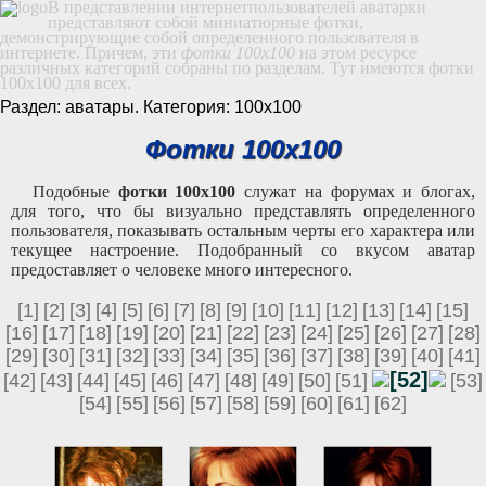
В представлении интернетпользователей аватарки
представляют собой миниатюрные фотки,
демонстрирующие собой определенного пользователя в
интернете. Причем, эти
фотки 100x100
на этом ресурсе
различных категорий собраны по разделам. Тут имеются фотки
100x100 для всех.
Раздел: аватары. Категория: 100х100
Фотки 100x100
Подобные
фотки 100x100
служат на форумах и блогах,
для того, что бы визуально представлять определенного
пользователя, показывать остальным черты его характера или
текущее настроение. Подобранный со вкусом аватар
предоставляет о человеке много интересного.
[1]
[2]
[3]
[4]
[5]
[6]
[7]
[8]
[9]
[10]
[11]
[12]
[13]
[14]
[15]
[16]
[17]
[18]
[19]
[20]
[21]
[22]
[23]
[24]
[25]
[26]
[27]
[28]
[29]
[30]
[31]
[32]
[33]
[34]
[35]
[36]
[37]
[38]
[39]
[40]
[41]
[52]
[42]
[43]
[44]
[45]
[46]
[47]
[48]
[49]
[50]
[51]
[53]
[54]
[55]
[56]
[57]
[58]
[59]
[60]
[61]
[62]