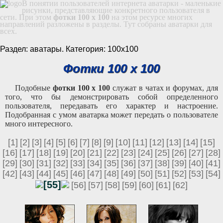
В понятии пользователей интернета аватарки - маленькие
рисунки, представляющие конкретного пользователя в
сети. При этом
фотки 100 x 100
на этом ресурсе многих
направлений разложены в разделы. Тут собраны аватарки для
всех.
Раздел: аватары. Категория: 100х100
Фотки 100 x 100
Подобные
фотки 100 x 100
служат в чатах и форумах, для
того, что бы демонстрировать собой определенного
пользователя, передавать его характер и настроение.
Подобранная с умом аватарка может передать о пользователе
много интересного.
[1]
[2]
[3]
[4]
[5]
[6]
[7]
[8]
[9]
[10]
[11]
[12]
[13]
[14]
[15]
[16]
[17]
[18]
[19]
[20]
[21]
[22]
[23]
[24]
[25]
[26]
[27]
[28]
[29]
[30]
[31]
[32]
[33]
[34]
[35]
[36]
[37]
[38]
[39]
[40]
[41]
[42]
[43]
[44]
[45]
[46]
[47]
[48]
[49]
[50]
[51]
[52]
[53]
[54]
[55]
[56]
[57]
[58]
[59]
[60]
[61]
[62]