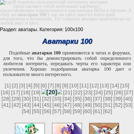
В понятии пользователей интернета аватарки
представляют собой небольшие картинки,
представляющие определенного поклонника ВЕБа в паутине. К
тому же
аватарки 100
у нас на сайте многих категорий
объединены в коллекции. Тут собраны аватары практически на
любой вкус и цвет.
Раздел: аватары. Категория: 100х100
Аватарки 100
Подобные
аватарки 100
применяются в чатах и форумах,
для того, что бы демонстрировать собой определенного
любителя интернета, передавать черты его характера или
увлечения. Хорошо подобранная аватарка 100 дает о
пользователе много интересного.
[1]
[2]
[3]
[4]
[5]
[6]
[7]
[8]
[9]
[10]
[11]
[12]
[13]
[14]
[15]
[20]
[16]
[17]
[18]
[19]
[21]
[22]
[23]
[24]
[25]
[26]
[27]
[28]
[29]
[30]
[31]
[32]
[33]
[34]
[35]
[36]
[37]
[38]
[39]
[40]
[41]
[42]
[43]
[44]
[45]
[46]
[47]
[48]
[49]
[50]
[51]
[52]
[53]
[54]
[55]
[56]
[57]
[58]
[59]
[60]
[61]
[62]