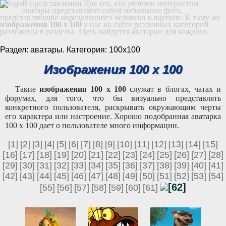
В представлении Для тех, кто увлечен интернетом
аватары представляют собой небольшие фото,
представляющие определенного человека в паутине. К тому же
изображения 100 x 100
у нас на сайте различных категорий
разложены в разделы. Здесь найдутся аватарки для каждого.
Раздел: аватары. Категория: 100х100
Изображения 100 x 100
Такие
изображения 100 x 100
служат в блогах, чатах и
форумах, для того, что бы визуально представлять
конкретного пользователя, раскрывать окружающим черты
его характера или настроение. Хорошо подобранная аватарка
100 x 100 дает о пользователе много информации.
[1]
[2]
[3]
[4]
[5]
[6]
[7]
[8]
[9]
[10]
[11]
[12]
[13]
[14]
[15]
[16]
[17]
[18]
[19]
[20]
[21]
[22]
[23]
[24]
[25]
[26]
[27]
[28]
[29]
[30]
[31]
[32]
[33]
[34]
[35]
[36]
[37]
[38]
[39]
[40]
[41]
[42]
[43]
[44]
[45]
[46]
[47]
[48]
[49]
[50]
[51]
[52]
[53]
[54]
[62]
[55]
[56]
[57]
[58]
[59]
[60]
[61]