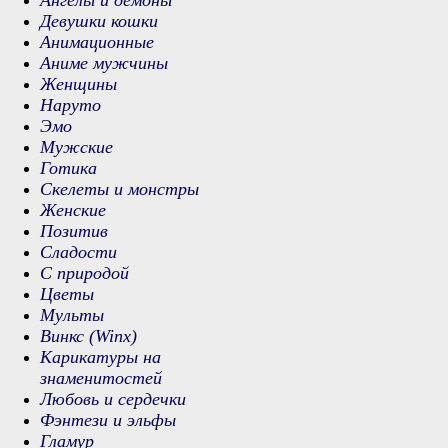
Ангелы и демоны
Девушки кошки
Анимационные
Аниме мужчины
Женщины
Наруто
Эмо
Мужские
Готика
Скелеты и монстры
Женские
Позитив
Сладости
С природой
Цветы
Мульты
Винкс (Winx)
Карикатуры на
знаменитостей
Любовь и сердечки
Фэнтези и эльфы
Гламур