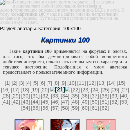
В представлении интернетпользователей аватарки
представляют собой небольшие фотографии,
демонстрирующие определенного поклонника ВЕБа в сети. К
тому же
картинки 100
у нас на сайте многих направлений
собраны в разделы. Тут найдутся картинки практически на
любой вкус и цвет.
Раздел: аватары. Категория: 100х100
Картинки 100
Такие
картинки 100
применяются на форумах и блогах,
для того, что бы демонстрировать собой конкретного
любителя интернета, показывать остальным его характер или
текущее настроение. Подобранная с умом аватарка
предоставляет о пользователе много информации.
[1]
[2]
[3]
[4]
[5]
[6]
[7]
[8]
[9]
[10]
[11]
[12]
[13]
[14]
[15]
[21]
[16]
[17]
[18]
[19]
[20]
[22]
[23]
[24]
[25]
[26]
[27]
[28]
[29]
[30]
[31]
[32]
[33]
[34]
[35]
[36]
[37]
[38]
[39]
[40]
[41]
[42]
[43]
[44]
[45]
[46]
[47]
[48]
[49]
[50]
[51]
[52]
[53]
[54]
[55]
[56]
[57]
[58]
[59]
[60]
[61]
[62]